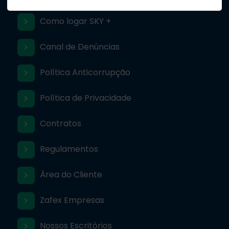
Como logar SKY +
Canal de Denúncias
Política Anticorrupção
Política de Privacidade
Contratos
Regulamentos
Área do Cliente
Zafex Empresas
Nossos Escritórios