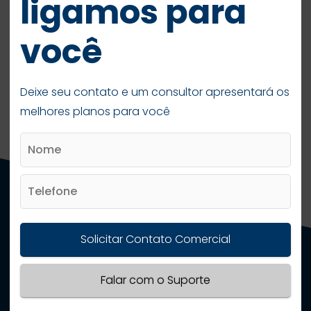
ligamos para
Agora, é só aproveitar!
você
Dica:
Permaneça com o algum dispositivo
(celular, tablet, notebook) por perto durante a
ativação.
Deixe seu contato e um consultor apresentará os
melhores planos para você
Indique um Amigo
Solicitar Contato Comercial
Portabilidade
Falar com o Suporte
Como logar TV Zafex Play