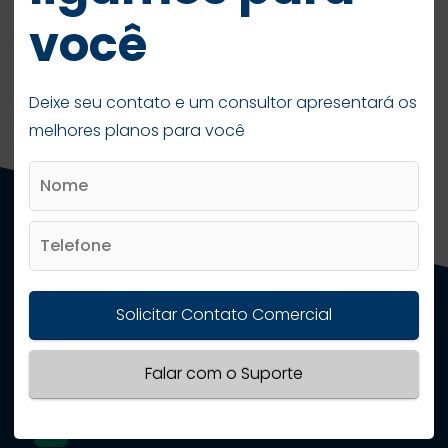
pronto! Agora você pode assistir todo
você
conteúdo disponível que sua conta Zafex Play
oferece.
Deixe seu contato e um consultor apresentará os
melhores planos para você
Indique um Amigo
Solicitar Contato Comercial
Portabilidade
Falar com o Suporte
Como logar TV Zafex Play
Como logar SKY +