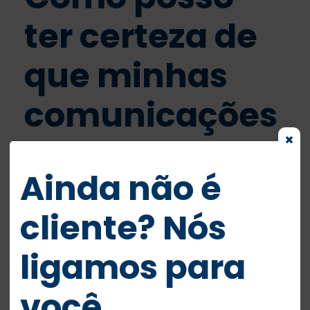
ter certeza de
que minhas
comunicações
estão
Ainda não é
protegidas
cliente? Nós
contra
ligamos para
interceptações
você