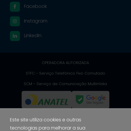
Facebook
Instagram
LinkedIn
OPERADORA AUTORIZADA
STFC - Serviço Telefônico Fixo Comutado
SCM - Serviço de Comunicação Multimídia
Este site utiliza cookies e outras
ZAFEX TELECOMUNICAÇÕES LTDA - 024.952.347/0001-00 -
tecnologias para melhorar a sua
© Copyright 2004 - 2026 | Desenvolvido por